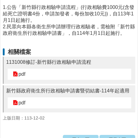
1.公告「新竹縣行政相驗申請流程」(行政相驗費1000元(含發
醫
給死亡證明書4份，申請加發者，每份加收10元))，自113年1
療
月1日起施行。
資
2.民眾向本縣各衛生所申請辦理行政相驗者，需檢附「新竹縣
源
政府衛生所行政相驗申請書」，自114年1月1日起施行。
社
區
相關檔案
資
源
1131008修訂-新竹縣行政相驗申請流程
門
pdf
診
時
間
新竹縣政府衛生所行政相驗申請書暨切結書-114年起適用
表
pdf
預
防
上版日期：113-12-02
與
注
射