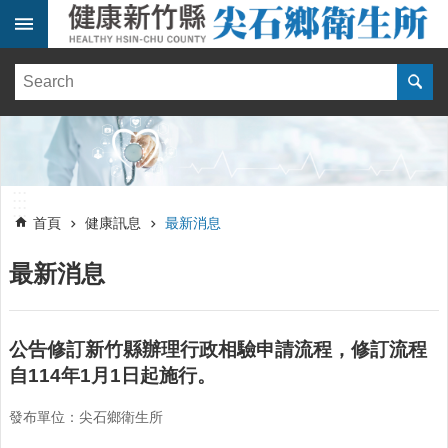
跳到主要內容區塊
:::
健
康
訊
息
單
:::
位
:::
簡
首頁
健康訊息
最新消息
介
最新消息
便
民
服
務
公告修訂新竹縣辦理行政相驗申請流程，修訂流程
自114年1月1日起施行。
線
上
發布單位：尖石鄉衛生所
報
名