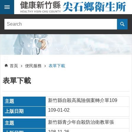
跳到主要內容區塊
:::
健
康
訊
息
單
:::
位
:::
簡
首頁
便民服務
表單下載
介
表單下載
便
民
服
務
新竹縣自殺高風險個案轉介單109
109-01-02
線
上
新竹縣青少年自殺防治衛教單張
報
名
108-11-26