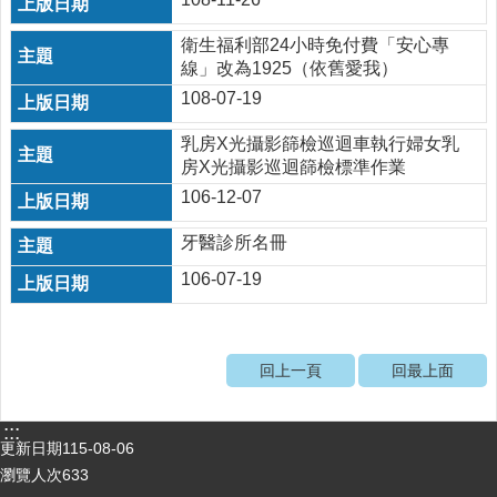
醫
衛生福利部24小時免付費「安心專
療
線」改為1925（依舊愛我）
資
108-07-19
源
乳房X光攝影篩檢巡迴車執行婦女乳
社
房X光攝影巡迴篩檢標準作業
區
資
106-12-07
源
牙醫診所名冊
門
106-07-19
診
時
間
表
回上一頁
回最上面
預
防
:::
與
更新日期
115-08-06
注
瀏覽人次
633
射