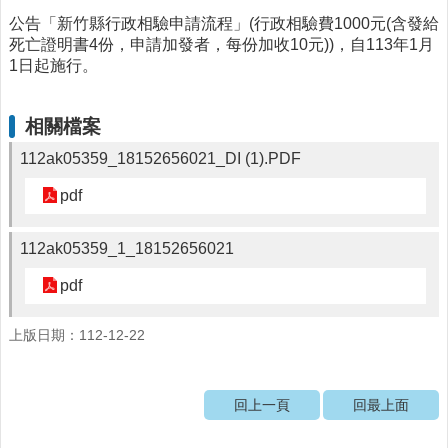
公告「新竹縣行政相驗申請流程」(行政相驗費1000元(含發給
醫
死亡證明書4份，申請加發者，每份加收10元))，自113年1月
療
1日起施行。
資
源
相關檔案
社
區
112ak05359_18152656021_DI (1).PDF
資
源
pdf
門
112ak05359_1_18152656021
診
時
pdf
間
表
上版日期：112-12-22
預
防
與
回上一頁
回最上面
注
射