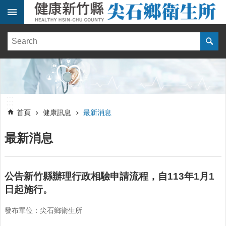
跳到主要內容區塊
:::
健
康
訊
息
單
:::
位
:::
簡
首頁
健康訊息
最新消息
介
最新消息
便
民
服
務
公告新竹縣辦理行政相驗申請流程，自113年1月1
日起施行。
線
上
發布單位：尖石鄉衛生所
報
名